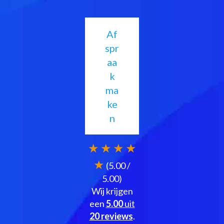
Af
spr
aa
k
ma
ke
n
★
★
★
★
★
(5.00 /
5.00)
Wij krijgen
een
5.00
uit
20 reviews
.