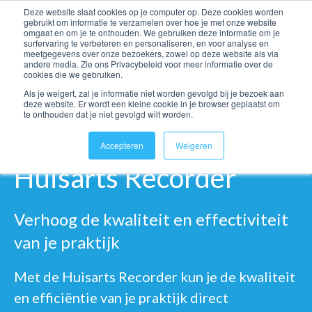
Deze website slaat cookies op je computer op. Deze cookies worden
gebruikt om informatie te verzamelen over hoe je met onze website
omgaat en om je te onthouden. We gebruiken deze informatie om je
Open 
surfervaring te verbeteren en personaliseren, en voor analyse en
meetgegevens over onze bezoekers, zowel op deze website als via
andere media. Zie ons Privacybeleid voor meer informatie over de
cookies die we gebruiken.
Als je weigert, zal je informatie niet worden gevolgd bij je bezoek aan
deze website. Er wordt een kleine cookie in je browser geplaatst om
te onthouden dat je niet gevolgd wilt worden.
Accepteren
Weigeren
Huisarts Recorder
Verhoog de kwaliteit en effectiviteit
van je praktijk
Met de Huisarts Recorder kun je de kwaliteit
en efficiëntie van je praktijk direct