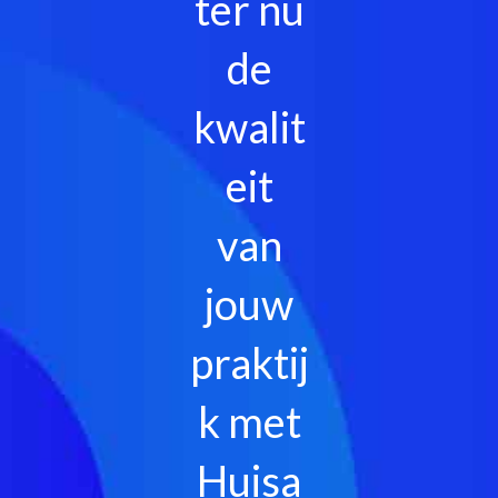
ter nu
de
kwalit
eit
van
jouw
praktij
k met
Huisa